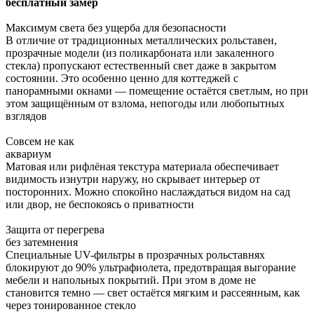
бесплатный замер
Максимум света без ущерба для безопасности
В отличие от традиционных металлических рольставен,
прозрачные модели (из поликарбоната или закаленного
стекла) пропускают естественный свет даже в закрытом
состоянии. Это особенно ценно для коттеджей с
панорамными окнами — помещение остаётся светлым, но при
этом защищённым от взлома, непогоды или любопытных
взглядов
Совсем не как
аквариум
Матовая или рифлёная текстура материала обеспечивает
видимость изнутри наружу, но скрывает интерьер от
посторонних. Можно спокойно наслаждаться видом на сад
или двор, не беспокоясь о приватности
Защита от перегрева
без затемнения
Специальные UV-фильтры в прозрачных рольставнях
блокируют до 90% ультрафиолета, предотвращая выгорание
мебели и напольных покрытий. При этом в доме не
становится темно — свет остаётся мягким и рассеянным, как
через тонированное стекло